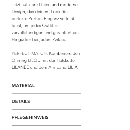
setzt auf klare Linien und modernes
Design, das deinem Look die
perfekte Portion Eleganz verleiht.
Ideal, um jedes Outfit zu
vervollständigen und garantiert ein
Hingucker bei jedem Anlass.
PERFECT MATCH: Kombiniere den
Ohrring LILOU mit der Halskette
LILANEE
und dem Armband
LILIA
.
MATERIAL
925 Sterlingsilber
DETAILS
925 Sterlingsilber 18K vergoldet
GRÖSSE
PFLEGEHINWEIS
Die Ohrringe haben einen
Durchmesser
von etwa 2,3cm.
Damit dein Schmuck lange strahlt