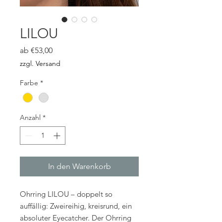
LILOU
Sale-
ab
€53,00
Preis
zzgl. Versand
Farbe
*
Anzahl
*
In den Warenkorb
Ohrring LILOU – doppelt so
auffällig: Zweireihig, kreisrund, ein
absoluter Eyecatcher. Der Ohrring