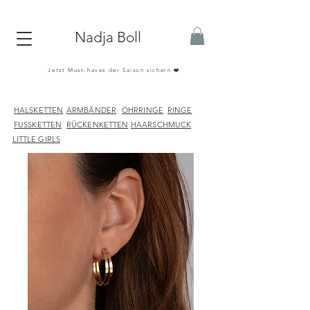
Nadja Boll
Jetzt Must-haves der Saison sichern ❤️
HALSKETTEN
ARMBÄNDER
OHRRINGE
RINGE
FUSSKETTEN
RÜCKENKETTEN
HAARSCHMUCK
LITTLE GIRLS