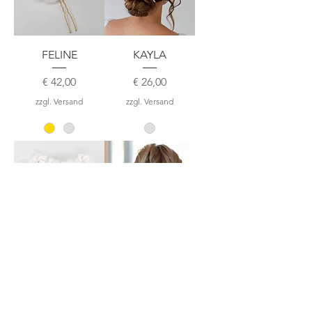
FELINE
KAYLA
Preis
Preis
€ 42,00
€ 26,00
zzgl. Versand
zzgl. Versand
JONNA
LIORA
Preis
Sale-Preis
€ 50,00
ab
€ 31,00
zzgl. Versand
zzgl. Versand