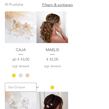
43 Produkte
Filtern & sortieren
CAJA
MAELIS
Sale-Preis
Preis
ab
€ 43,00
€ 42,00
zzgl. Versand
zzgl. Versand