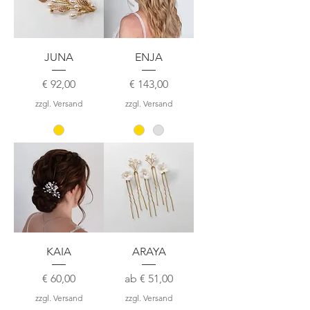
JUNA
ENJA
Preis
Preis
€ 92,00
€ 143,00
zzgl. Versand
zzgl. Versand
KAIA
ARAYA
Preis
Sale-Preis
€ 60,00
ab
€ 51,00
zzgl. Versand
zzgl. Versand