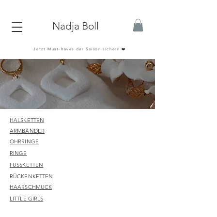
Nadja Boll
Jetzt Must-haves der Saison sichern ❤️
HALSKETTEN
ARMBÄNDER
OHRRINGE
RINGE
FUSSKETTEN
RÜCKENKETTEN
HAARSCHMUCK
LITTLE GIRLS