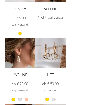
LOVISA
SELENE
Nicht verfügbar
Preis
€ 56,00
zzgl. Versand
AVELINE
LIZE
Sale-Preis
Sale-Preis
ab
€ 70,00
ab
€ 50,00
zzgl. Versand
zzgl. Versand