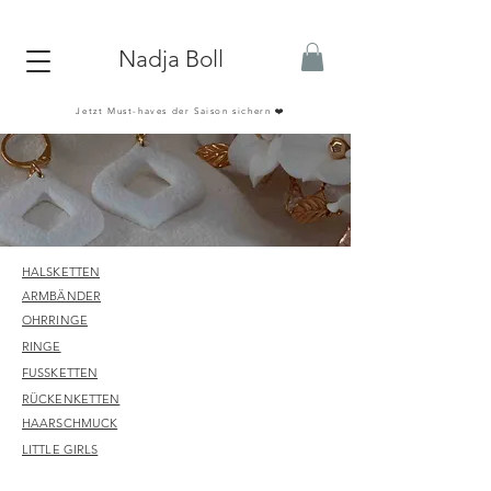
Nadja Boll
Jetzt Must-haves der Saison sichern ❤️
HALSKETTEN
ARMBÄNDER
OHRRINGE
RINGE
FUSSKETTEN
RÜCKENKETTEN
HAARSCHMUCK
LITTLE GIRLS