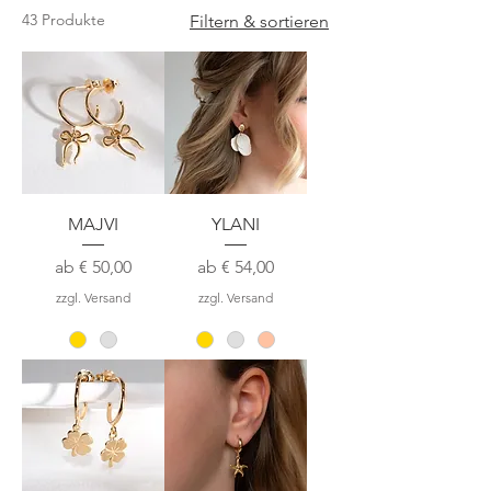
43 Produkte
Filtern & sortieren
MAJVI
YLANI
Sale-Preis
Sale-Preis
ab
€ 50,00
ab
€ 54,00
zzgl. Versand
zzgl. Versand