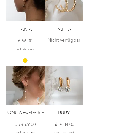
LANIA
PALITA
Nicht verfügbar
Preis
€ 56,00
zzgl. Versand
NORJA zweireihig
RUBY
Sale-Preis
Sale-Preis
ab
€ 69,00
ab
€ 34,00
zzgl. Versand
zzgl. Versand