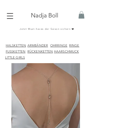
Nadja Boll
Jetzt Must-haves der Saison sichern ❤️
HALSKETTEN
ARMBÄNDER
OHRRINGE
RINGE
FUSSKETTEN
RÜCKENKETTEN
HAARSCHMUCK
LITTLE GIRLS