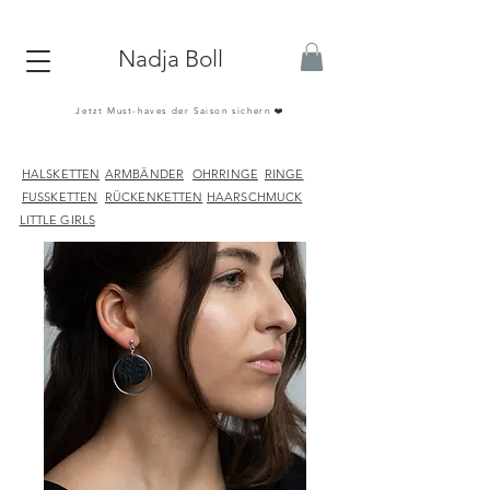
Nadja Boll
Jetzt Must-haves der Saison sichern ❤️
HALSKETTEN
ARMBÄNDER
OHRRINGE
RINGE
FUSSKETTEN
RÜCKENKETTEN
HAARSCHMUCK
LITTLE GIRLS