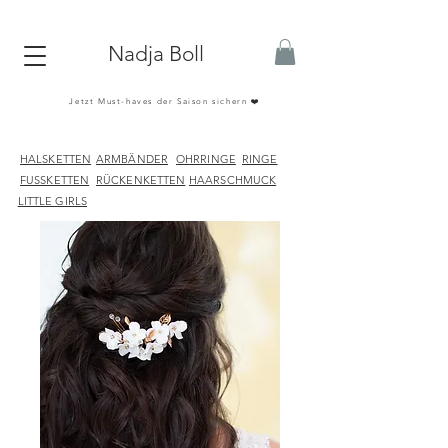
Nadja Boll
Jetzt Must-haves der Saison sichern ❤️
HALSKETTEN
ARMBÄNDER
OHRRINGE
RINGE
FUSSKETTEN
RÜCKENKETTEN
HAARSCHMUCK
LITTLE GIRLS