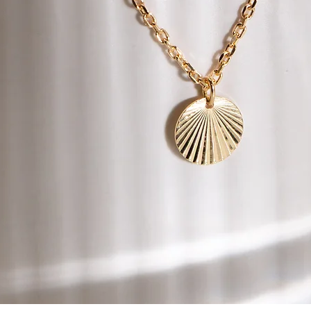
verringern und unter
Versand fallen, wird 
Fall werden die Ver
Rückerstattungsbetr
Der Betrag abzüglich 
(beispielsweise PayPa
von 14 Tagen ab Erha