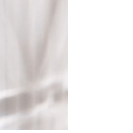
 den Bestellwert für kostenlosen
diese Aktion ungültig. In diesem
sandkosten vom
ag abgezogen.
allfälliger angefallener Gebühren
l, Kreditkarte etc.) wird innerhalb
lt der Rücksendung retourniert.