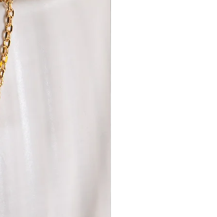
st ist gewahrt, wenn du die Waren
von vierzehn Tagen absendest.
an folgende Adresse zu senden:
s e.U.
s
:
e müssen sich im Originalzustand
kte müssen somit neu sowie
 dürfen keine Gebrauchsspuren
ss die Schmuckverpackung
isen die Schmuckstücke
 können wir dir die Kosten leider
ser Versand“ bezieht sich
n behaltenen Einkaufswert. Sollte
rt durch eine Rücksendung