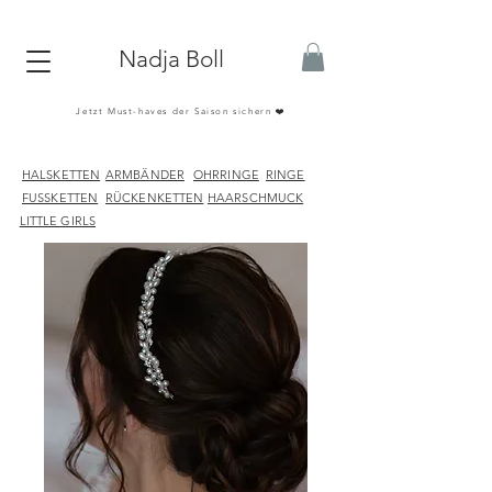
Nadja Boll
Jetzt Must-haves der Saison sichern ❤️
HALSKETTEN
ARMBÄNDER
OHRRINGE
RINGE
FUSSKETTEN
RÜCKENKETTEN
HAARSCHMUCK
LITTLE GIRLS