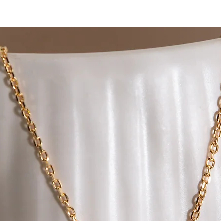
vor Ablauf der Frist 
Rücksendungen sind 
Nadja Boll Accessoire
Diesenäuele 38a
6842 Koblach
ÖSTERREICH
Bitte beachte weiter
Retournierte Produkt
befinden. Die Produ
ungetragen sein und
aufweisen. Auch mu
unversehrt sein. We
Gebrauchsspuren auf,
nicht zurückzahlen.
Die Aktion „Kostenlo
ausschließlich auf de
sich der Einkaufswe
verringern und unter