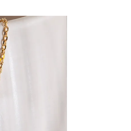
von vierzehn Tagen absendest.
an folgende Adresse zu senden:
s e.U.
s
:
e müssen sich im Originalzustand
kte müssen somit neu sowie
 dürfen keine Gebrauchsspuren
ss die Schmuckverpackung
isen die Schmuckstücke
 können wir dir die Kosten leider
ser Versand“ bezieht sich
n behaltenen Einkaufswert. Sollte
rt durch eine Rücksendung
 den Bestellwert für kostenlosen