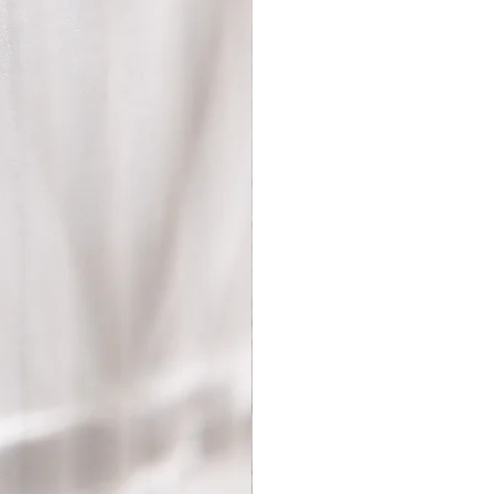
diese Aktion ungültig. In diesem
sandkosten vom
ag abgezogen.
allfälliger angefallener Gebühren
l, Kreditkarte etc.) wird innerhalb
lt der Rücksendung retourniert.