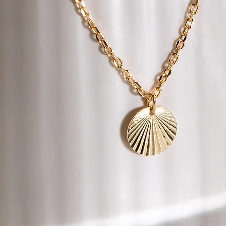
Versand fallen, wird 
Fall werden die Ver
Rückerstattungsbetr
Der Betrag abzüglich 
(beispielsweise PayPa
von 14 Tagen ab Erha