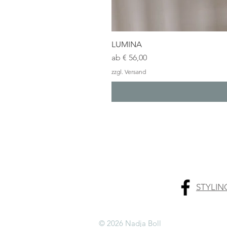
LUMINA
Sale-Preis
ab
€ 56,00
zzgl. Versand
STYLIN
© 2026 Nadja Boll