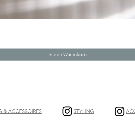
Schnellansicht
In den Warenkorb
G & ACCESSOIRES
STYLING
AC