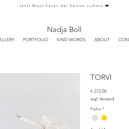
Jetzt Must-haves der Saison sichern ❤️
Nadja Boll
ALLERY
PORTFOLIO
KIND WORDS
ABOUT
CON
TORVI
Preis
€ 272,00
zzgl. Versand
Farbe
*