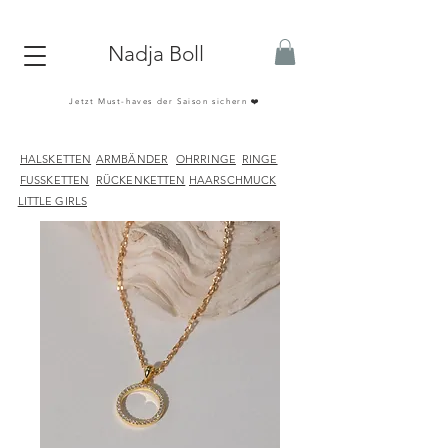
Nadja Boll
Jetzt Must-haves der Saison sichern ❤️
HALSKETTEN
ARMBÄNDER
OHRRINGE
RINGE
FUSSKETTEN
RÜCKENKETTEN
HAARSCHMUCK
LITTLE GIRLS