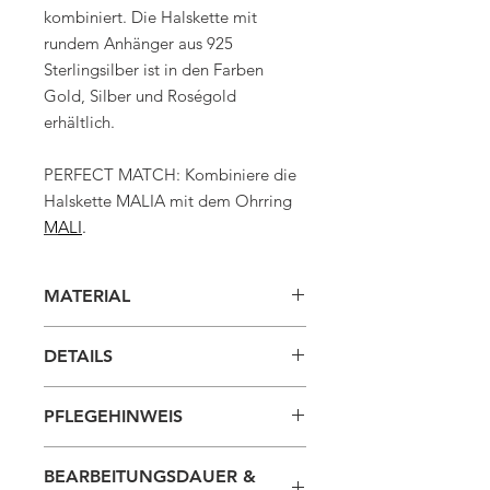
kombiniert. Die Halskette mit
rundem Anhänger aus 925
Sterlingsilber ist in den Farben
Gold, Silber und Roségold
erhältlich.
PERFECT MATCH: Kombiniere die
Halskette MALIA mit dem Ohrring
M
ALI
.
MATERIAL
925 Sterlingsilber silber
DETAILS
925 Sterlingsilber 18K vergoldet
925 Sterlingsilber 18K
GRÖSSE
rosévergoldet
PFLEGEHINWEIS
Die Halskette hat eine Länge von
Anhänger mit Zirkonia-Steinchen
etwa 45cm und kann mit der
Damit dein Schmuck lange strahlt
angebrachten Verlängerung auf etwa
BEARBEITUNGSDAUER &
und glänzt, empfehlen wir, den
50cm erweitert werden.