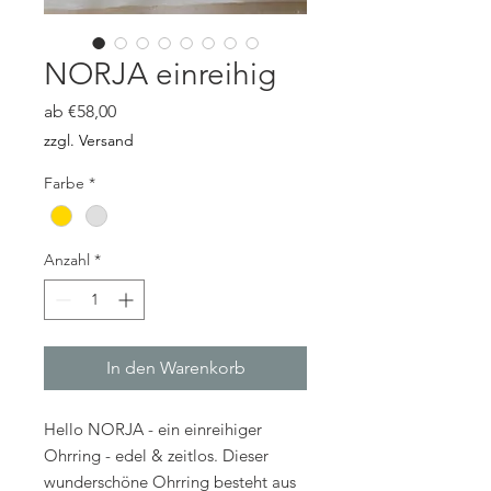
NORJA einreihig
Sale-
ab
€58,00
Preis
zzgl. Versand
Farbe
*
Anzahl
*
In den Warenkorb
Hello NORJA - ein einreihiger
Ohrring - edel & zeitlos. Dieser
wunderschöne Ohrring besteht aus