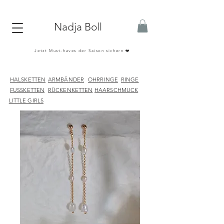
Nadja Boll
Jetzt Must-haves der Saison sichern ❤️
HALSKETTEN
ARMBÄNDER
OHRRINGE
RINGE
FUSSKETTEN
RÜCKENKETTEN
HAARSCHMUCK
LITTLE GIRLS