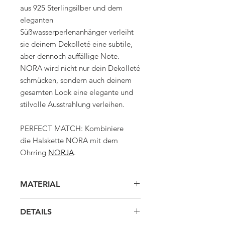
aus 925 Sterlingsilber und dem
eleganten
Süßwasserperlenanhänger verleiht
sie deinem Dekolleté eine subtile,
aber dennoch auffällige Note.
NORA wird nicht nur dein Dekolleté
schmücken, sondern auch deinem
gesamten Look eine elegante und
stilvolle Ausstrahlung verleihen.
PERFECT MATCH: Kombiniere
die Halskette NORA mit dem
Ohrring
NORJA
.
MATERIAL
925 Sterlingsilber silber
DETAILS
925 Sterlingsilber 18K vergoldet
Süßwasserperlen