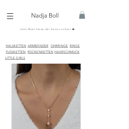
Nadja Boll
Jetzt Must-haves der Saison sichern ❤️
HALSKETTEN
ARMBÄNDER
OHRRINGE
RINGE
FUSSKETTEN
RÜCKENKETTEN
HAARSCHMUCK
LITTLE GIRLS